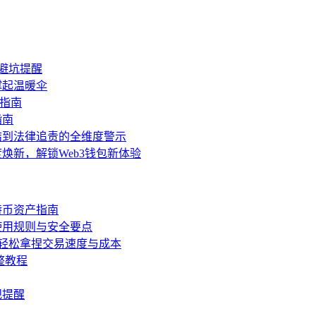
避坑提醒
撑起温暖伞
手指南
指南
结到法律追责的全维度警示
焕新，解锁Web3钱包新体验
特币资产指南
使用规则与安全要点
，轻松拿捏交易速度与成本
整教程
规提醒