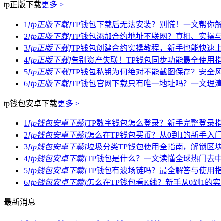
tp正版下载
更多 >
1
[tp正版下载]
TP钱包下载后无法安装？别慌！一文帮你
2
[tp正版下载]
TP钱包添加合约地址不联网？真相、实操
3
[tp正版下载]
TP钱包创建合约实操教程，新手也能快速
4
[tp正版下载]
告别资产失联！TP钱包同步功能最全使用
5
[tp正版下载]
TP钱包私钥为何绝对不能截图保存？安全
6
[tp正版下载]
TP钱包官网下载只有唯一地址吗？一文理
tp钱包安卓下载
更多 >
1
[tp钱包安卓下载]
TP数字钱包怎么登录？新手完整登录
2
[tp钱包安卓下载]
怎么在TP钱包买币？从0到1的新手入
3
[tp钱包安卓下载]
垃圾分类TP钱包使用全指南，解锁区
4
[tp钱包安卓下载]
TP钱包是什么？一文读懂全球热门去中心化钱
5
[tp钱包安卓下载]
TP钱包有波场链吗？最全解答与使用
6
[tp钱包安卓下载]
怎么在TP钱包看K线？新手从0到1的
最新消息