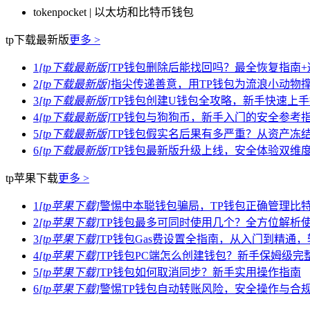
tokenpocket | 以太坊和比特币钱包
tp下载最新版
更多 >
1
[tp下载最新版]
TP钱包删除后能找回吗？最全恢复指南+
2
[tp下载最新版]
指尖传递善意，用TP钱包为流浪小动物
3
[tp下载最新版]
TP钱包创建U钱包全攻略，新手快速上
4
[tp下载最新版]
TP钱包与狗狗币，新手入门的安全参考
5
[tp下载最新版]
TP钱包假实名后果有多严重？从资产冻
6
[tp下载最新版]
TP钱包最新版升级上线，安全体验双维度
tp苹果下载
更多 >
1
[tp苹果下载]
警惕中本聪钱包骗局，TP钱包正确管理比
2
[tp苹果下载]
TP钱包最多可同时使用几个？全方位解析
3
[tp苹果下载]
TP钱包Gas费设置全指南，从入门到精通
4
[tp苹果下载]
TP钱包PC端怎么创建钱包？新手保姆级完
5
[tp苹果下载]
TP钱包如何取消同步？新手实用操作指南
6
[tp苹果下载]
警惕TP钱包自动转账风险，安全操作与合