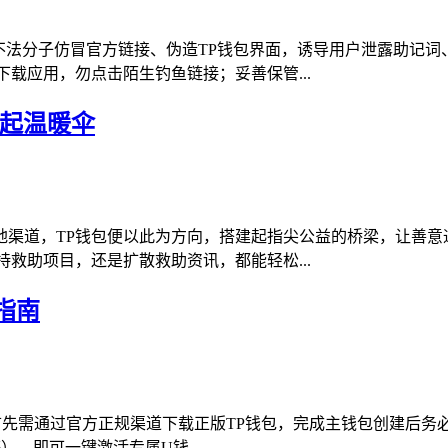
不法分子仿冒官方链接、伪造TP钱包界面，诱导用户泄露助记
载应用，勿点击陌生钓鱼链接；妥善保管...
撑起温暖伞
地渠道，TP钱包便以此为方向，搭建起指尖公益的桥梁，让善意
救助项目，还是扩散救助资讯，都能轻松...
指南
，首先需通过官方正规渠道下载正版TP钱包，完成主钱包创建后
等），即可一键激活专属U钱...