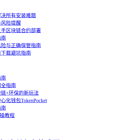
解决所有安装难题
与风险提醒
上手区块链合约部署
指南
风险与正确保管指南
清下载避坑指南
指南
门全指南
块链+环保的新玩法
包TokenPocket
指南
实操教程