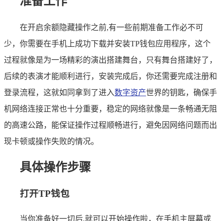
准备工作
在开启余额隐藏操作之前,有一些前期准备工作必不可
少，你需要在手机上成功下载并安装TP钱包应用程序，这个
过程就像是为一场精彩的演出搭建舞台，只有舞台搭建好了，
后续的表演才能顺利进行，安装完成后，你还需要完成注册和
登录流程，这就如同拿到了进入
数字资产
世界的钥匙，确保手
机网络连接正常也十分重要，稳定的网络就像是一条畅通无阻
的高速公路，能保证操作过程顺畅进行，避免因网络问题而出
现卡顿或操作失败的情况。
具体操作步骤
打开TP钱包
当你准备好一切后,就可以开始操作啦，在手机主屏幕或