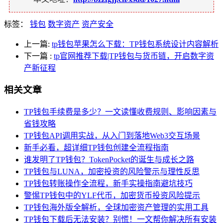
标签：
钱包
数字资产
资产安全
上一篇:
tp钱包苹果怎么下载：TP钱包系统设计内容解析
下一篇
:
tp官网推荐下载|TP钱包与货币链，开启数字资
产新征程
相关文章
TP钱包手续费是多少？一文读懂收费规则、影响因素与
省钱攻略
TP钱包API调用实战，从入门到落地Web3交互场景
新手必看，超详细TP钱包创建全流程指南
谁发明了TP钱包？TokenPocket的诞生与成长之路
TP钱包与LUNA，加密投资的风险警示与理性反思
TP钱包转账操作全流程，新手实操指南避坑技巧
警惕TP钱包中的YLF代币，加密货币投资风险提示
TP钱包海外版全解析，全球加密资产管理的实用工具
TP钱包下载后无法安装？别慌！一文帮你解决所有安装