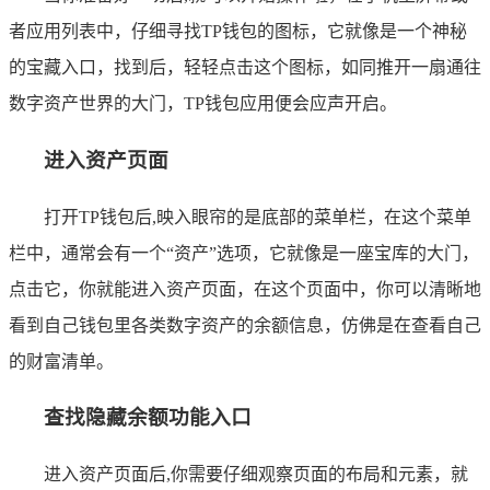
者应用列表中，仔细寻找TP钱包的图标，它就像是一个神秘
的宝藏入口，找到后，轻轻点击这个图标，如同推开一扇通往
数字资产世界的大门，TP钱包应用便会应声开启。
进入资产页面
打开TP钱包后,映入眼帘的是底部的菜单栏，在这个菜单
栏中，通常会有一个“资产”选项，它就像是一座宝库的大门，
点击它，你就能进入资产页面，在这个页面中，你可以清晰地
看到自己钱包里各类数字资产的余额信息，仿佛是在查看自己
的财富清单。
查找隐藏余额功能入口
进入资产页面后,你需要仔细观察页面的布局和元素，就