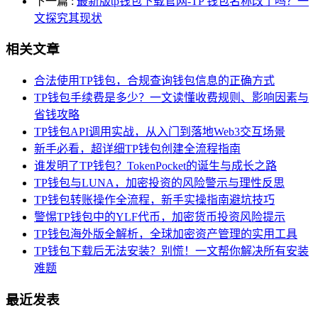
下一篇
:
最新版tp钱包下载官网-TP 钱包名称改了吗？一
文探究其现状
相关文章
合法使用TP钱包，合规查询钱包信息的正确方式
TP钱包手续费是多少？一文读懂收费规则、影响因素与
省钱攻略
TP钱包API调用实战，从入门到落地Web3交互场景
新手必看，超详细TP钱包创建全流程指南
谁发明了TP钱包？TokenPocket的诞生与成长之路
TP钱包与LUNA，加密投资的风险警示与理性反思
TP钱包转账操作全流程，新手实操指南避坑技巧
警惕TP钱包中的YLF代币，加密货币投资风险提示
TP钱包海外版全解析，全球加密资产管理的实用工具
TP钱包下载后无法安装？别慌！一文帮你解决所有安装
难题
最近发表