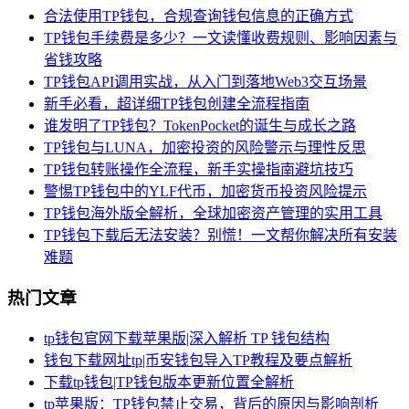
合法使用TP钱包，合规查询钱包信息的正确方式
TP钱包手续费是多少？一文读懂收费规则、影响因素与
省钱攻略
TP钱包API调用实战，从入门到落地Web3交互场景
新手必看，超详细TP钱包创建全流程指南
谁发明了TP钱包？TokenPocket的诞生与成长之路
TP钱包与LUNA，加密投资的风险警示与理性反思
TP钱包转账操作全流程，新手实操指南避坑技巧
警惕TP钱包中的YLF代币，加密货币投资风险提示
TP钱包海外版全解析，全球加密资产管理的实用工具
TP钱包下载后无法安装？别慌！一文帮你解决所有安装
难题
热门文章
tp钱包官网下载苹果版|深入解析 TP 钱包结构
钱包下载网址tp|币安钱包导入TP教程及要点解析
下载tp钱包|TP钱包版本更新位置全解析
tp苹果版：TP钱包禁止交易，背后的原因与影响剖析