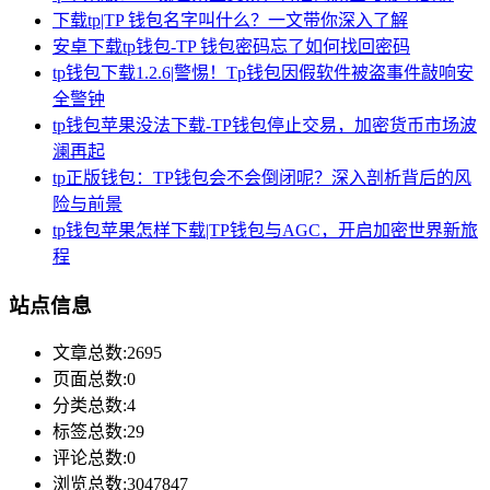
下载tp|TP 钱包名字叫什么？一文带你深入了解
安卓下载tp钱包-TP 钱包密码忘了如何找回密码
tp钱包下载1.2.6|警惕！Tp钱包因假软件被盗事件敲响安
全警钟
tp钱包苹果没法下载-TP钱包停止交易，加密货币市场波
澜再起
tp正版钱包：TP钱包会不会倒闭呢？深入剖析背后的风
险与前景
tp钱包苹果怎样下载|TP钱包与AGC，开启加密世界新旅
程
站点信息
文章总数:2695
页面总数:0
分类总数:4
标签总数:29
评论总数:0
浏览总数:3047847