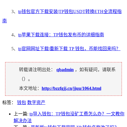
3、
tp钱包官方下载安装|TP钱包USDT转换ETH全流程指
南
4、
tp苹果下载连接：TP钱包发布币的详细指南
5、
tp官网网址下载|重新下载 TP 钱包，币能找回来吗？
转载请注明出处：
qbadmin
，如有疑问，请联系
（
）。
本文地址：
http://bzzfgjj.cn/jjuu/1064.html
标签：
钱包
数字资产
上一篇:
tp导入钱包：TP钱包没矿工费怎么办？一文教你
解决办法