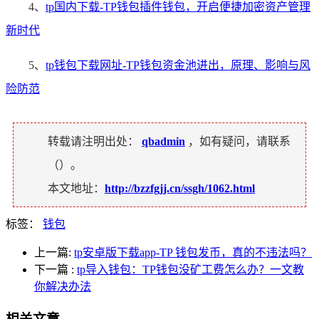
4、
tp国内下载-TP钱包插件钱包，开启便捷加密资产管理
新时代
5、
tp钱包下载网址-TP钱包资金池进出，原理、影响与风
险防范
转载请注明出处：
qbadmin
，如有疑问，请联系
（
）。
本文地址：
http://bzzfgjj.cn/ssgh/1062.html
标签：
钱包
上一篇:
tp安卓版下载app-TP 钱包发币，真的不违法吗？
下一篇
:
tp导入钱包：TP钱包没矿工费怎么办？一文教
你解决办法
相关文章