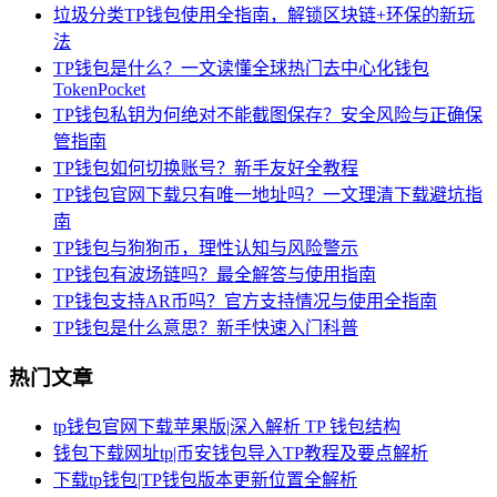
垃圾分类TP钱包使用全指南，解锁区块链+环保的新玩
法
TP钱包是什么？一文读懂全球热门去中心化钱包
TokenPocket
TP钱包私钥为何绝对不能截图保存？安全风险与正确保
管指南
TP钱包如何切换账号？新手友好全教程
TP钱包官网下载只有唯一地址吗？一文理清下载避坑指
南
TP钱包与狗狗币，理性认知与风险警示
TP钱包有波场链吗？最全解答与使用指南
TP钱包支持AR币吗？官方支持情况与使用全指南
TP钱包是什么意思？新手快速入门科普
热门文章
tp钱包官网下载苹果版|深入解析 TP 钱包结构
钱包下载网址tp|币安钱包导入TP教程及要点解析
下载tp钱包|TP钱包版本更新位置全解析