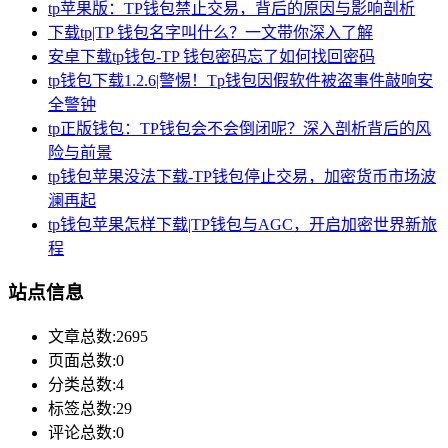
tp苹果版：TP钱包禁止交易，背后的原因与影响剖析
下载tp|TP 钱包名字叫什么？一文带你深入了解
安卓下载tp钱包-TP 钱包密码忘了如何找回密码
tp钱包下载1.2.6|警惕！Tp钱包因假软件被盗事件敲响安
全警钟
tp正版钱包：TP钱包会不会倒闭呢？深入剖析背后的风
险与前景
tp钱包苹果没法下载-TP钱包停止交易，加密货币市场波
澜再起
tp钱包苹果怎样下载|TP钱包与AGC，开启加密世界新旅
程
站点信息
文章总数:2695
页面总数:0
分类总数:4
标签总数:29
评论总数:0