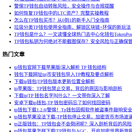
警惕TP钱包自动转账风险，安全操作与合规提醒
如何恢复TP钱包中的LTC资产？完整实操教程
怎么在TP钱包买币？从0到1的新手入门全指南
垃圾分类TP钱包使用全指南，解锁区块链+环保的新玩法
TP钱包是什么？一文读懂全球热门去中心化钱包TokenPock
TP钱包私钥为何绝对不能截图保存？安全风险与正确保
热门文章
tp钱包官网下载苹果版|深入解析 TP 钱包结构
钱包下载网址tp|币安钱包导入TP教程及要点解析
下载tp钱包|TP钱包版本更新位置全解析
tp苹果版：TP钱包禁止交易，背后的原因与影响剖析
下载tp|TP 钱包名字叫什么？一文带你深入了解
安卓下载tp钱包-TP 钱包密码忘了如何找回密码
tp钱包下载1.2.6|警惕！Tp钱包因假软件被盗事件敲响安
tp钱包苹果没法下载-TP钱包停止交易，加密货币市场波
tp正版钱包：TP钱包会不会倒闭呢？深入剖析背后的风
tp钱包苹果怎样下载|TP钱包与AGC，开启加密世界新旅