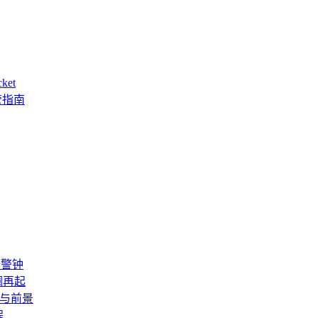
et
管指南
全警钟
澜再起
险与前景
程