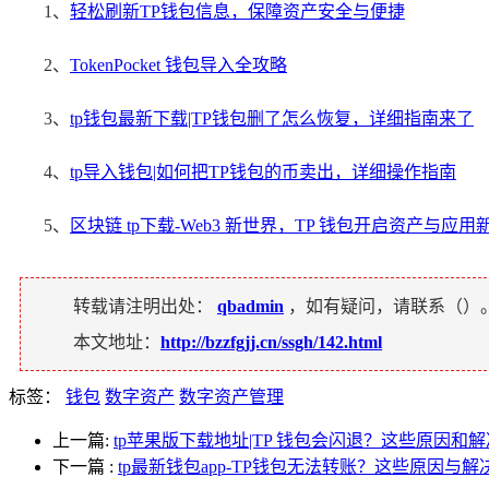
1、
轻松刷新TP钱包信息，保障资产安全与便捷
2、
TokenPocket 钱包导入全攻略
3、
tp钱包最新下载|TP钱包删了怎么恢复，详细指南来了
4、
tp导入钱包|如何把TP钱包的币卖出，详细操作指南
5、
区块链 tp下载-Web3 新世界，TP 钱包开启资产与应用
转载请注明出处：
qbadmin
，如有疑问，请联系（
）
本文地址：
http://bzzfgjj.cn/ssgh/142.html
标签：
钱包
数字资产
数字资产管理
上一篇:
tp苹果版下载地址|TP 钱包会闪退？这些原因和
下一篇
:
tp最新钱包app-TP钱包无法转账？这些原因与