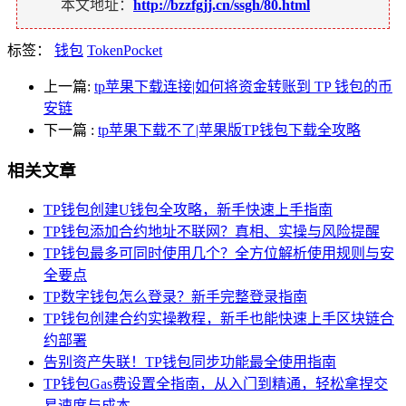
本文地址：
http://bzzfgjj.cn/ssgh/80.html
标签：
钱包
TokenPocket
上一篇:
tp苹果下载连接|如何将资金转账到 TP 钱包的币
安链
下一篇
:
tp苹果下载不了|苹果版TP钱包下载全攻略
相关文章
TP钱包创建U钱包全攻略，新手快速上手指南
TP钱包添加合约地址不联网？真相、实操与风险提醒
TP钱包最多可同时使用几个？全方位解析使用规则与安
全要点
TP数字钱包怎么登录？新手完整登录指南
TP钱包创建合约实操教程，新手也能快速上手区块链合
约部署
告别资产失联！TP钱包同步功能最全使用指南
TP钱包Gas费设置全指南，从入门到精通，轻松拿捏交
易速度与成本