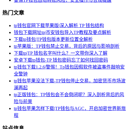
警惕TP钱包自动转账风险，安全操作与合规提醒
热门文章
tp钱包官网下载苹果版|深入解析 TP 钱包结构
钱包下载网址tp|币安钱包导入TP教程及要点解析
下载tp钱包|TP钱包版本更新位置全解析
tp苹果版：TP钱包禁止交易，背后的原因与影响剖析
下载tp|TP 钱包名字叫什么？一文带你深入了解
安卓下载tp钱包-TP 钱包密码忘了如何找回密码
tp钱包下载1.2.6|警惕！Tp钱包因假软件被盗事件敲响安
全警钟
tp钱包苹果没法下载-TP钱包停止交易，加密货币市场波
澜再起
tp正版钱包：TP钱包会不会倒闭呢？深入剖析背后的风
险与前景
tp钱包苹果怎样下载|TP钱包与AGC，开启加密世界新旅
程
站点信息