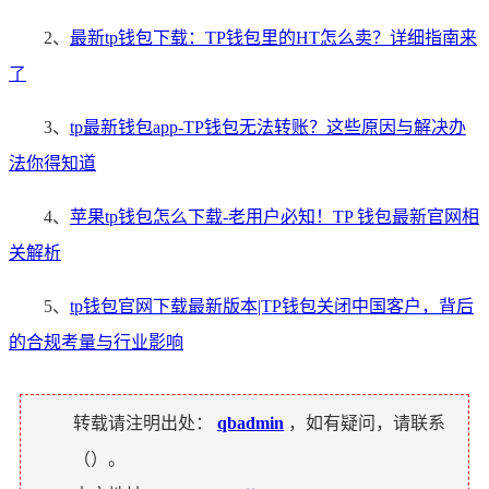
2、
最新tp钱包下载：TP钱包里的HT怎么卖？详细指南来
了
3、
tp最新钱包app-TP钱包无法转账？这些原因与解决办
法你得知道
4、
苹果tp钱包怎么下载-老用户必知！TP 钱包最新官网相
关解析
5、
tp钱包官网下载最新版本|TP钱包关闭中国客户，背后
的合规考量与行业影响
转载请注明出处：
qbadmin
，如有疑问，请联系
（
）。